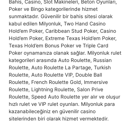
Bahis, Casino, Slot Makineleri, Beton Oyunları,
Poker ve Bingo kategorilerinde hizmet
sunmaktadır. Güvenilir bir bahis sitesi olarak
kabul edilen Milyonluk, Two Hand Casino
Hold’em Poker, Caribbean Stud Poker, Casino
Hold’em Poker, Extreme Texas Hold’em Poker,
Texas Hold’em Bonus Poker ve Triple Card
Poker oynamanıza olanak sağlar. Milyonluk rulet
kategorileri arasında Auto Roulette, Russian
Roulette, Auto Roulette La Partage, Turkish
Roulette, Auto Roulette VIP, Double Ball
Roulette, French Roulette Gold, Immersive
Roulette, Lightning Roulette, Salon Prive
Roulette, Speed ​​Auto Roulette yer alır ve oluşur
hızlı rulet ve VIP rulet oyunları. Milyonluk para
kazanabileceğiniz en güvenilir casino
sitelerinden biri olarak hizmet vermektedir.