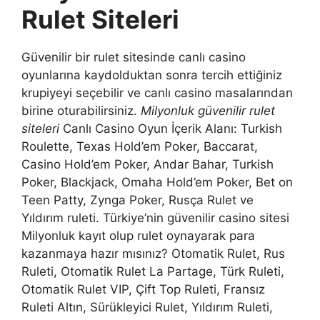
Rulet Siteleri
Güvenilir bir rulet sitesinde canlı casino
oyunlarına kaydolduktan sonra tercih ettiğiniz
krupiyeyi seçebilir ve canlı casino masalarından
birine oturabilirsiniz.
Milyonluk güvenilir rulet
siteleri
Canlı Casino Oyun İçerik Alanı: Turkish
Roulette, Texas Hold’em Poker, Baccarat,
Casino Hold’em Poker, Andar Bahar, Turkish
Poker, Blackjack, Omaha Hold’em Poker, Bet on
Teen Patty, Zynga Poker, Rusça Rulet ve
Yıldırım ruleti. Türkiye’nin güvenilir casino sitesi
Milyonluk kayıt olup rulet oynayarak para
kazanmaya hazır mısınız? Otomatik Rulet, Rus
Ruleti, Otomatik Rulet La Partage, Türk Ruleti,
Otomatik Rulet VIP, Çift Top Ruleti, Fransız
Ruleti Altın, Sürükleyici Rulet, Yıldırım Ruleti,