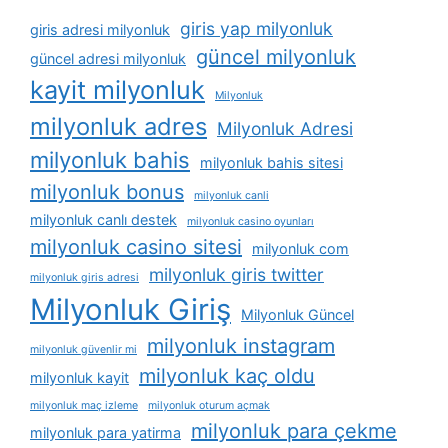
giris yap milyonluk
giris adresi milyonluk
güncel milyonluk
güncel adresi milyonluk
kayit milyonluk
Milyonluk
milyonluk adres
Milyonluk Adresi
milyonluk bahis
milyonluk bahis sitesi
milyonluk bonus
milyonluk canli
milyonluk canlı destek
milyonluk casino oyunları
milyonluk casino sitesi
milyonluk com
milyonluk giris twitter
milyonluk giris adresi
Milyonluk Giriş
Milyonluk Güncel
milyonluk instagram
milyonluk güvenlir mi
milyonluk kaç oldu
milyonluk kayit
milyonluk maç izleme
milyonluk oturum açmak
milyonluk para çekme
milyonluk para yatirma