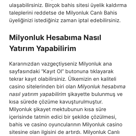
ulaşabilirsiniz. Birçok bahis sitesi üyelik kaldırma
taleplerini reddetse de Milyonluk Canlı Bahis
üyeliğinizi istediğiniz zaman iptal edebilirsiniz.
Milyonluk Hesabıma Nasıl
Yatırım Yapabilirim
Kararınızdan vazgeçtiyseniz Milyonluk ana
sayfasındaki “Kayıt Ol” butonuna tıklayarak
tekrar kayıt olabilirsiniz. Ülkemizin en kaliteli
casino sitelerinden biri olan
Milyonluk hesabıma
nasıl yatırım yapabilirim
şikayette bulunmuş ve
kısa sürede çözüme kavuşturulmuştur.
Milyonluk şikayet mektubunun kısa süre
içerisinde tatmin edici bir şekilde çözülmesi,
bahis ve casino oyuncularının Milyonluk casino
sitesine olan ilgisini de artırdı. Milyonluk Canlı