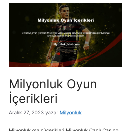
Milyonluk Oyun
İçerikleri
Aralık 27, 2023
yazar
Milyonluk
Milyonluk oyun i̇çerikleri Milyonluk Canlı Casino