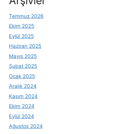
Arşivler
Temmuz 2026
Ekim 2025
Eylül 2025
Haziran 2025
Mayıs 2025
Şubat 2025
Ocak 2025
Aralık 2024
Kasım 2024
Ekim 2024
Eylül 2024
Ağustos 2024