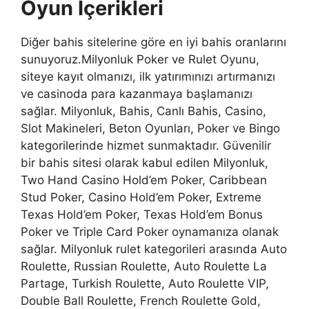
Oyun İçerikleri
Diğer bahis sitelerine göre en iyi bahis oranlarını
sunuyoruz.Milyonluk Poker ve Rulet Oyunu,
siteye kayıt olmanızı, ilk yatırımınızı artırmanızı
ve casinoda para kazanmaya başlamanızı
sağlar. Milyonluk, Bahis, Canlı Bahis, Casino,
Slot Makineleri, Beton Oyunları, Poker ve Bingo
kategorilerinde hizmet sunmaktadır. Güvenilir
bir bahis sitesi olarak kabul edilen Milyonluk,
Two Hand Casino Hold’em Poker, Caribbean
Stud Poker, Casino Hold’em Poker, Extreme
Texas Hold’em Poker, Texas Hold’em Bonus
Poker ve Triple Card Poker oynamanıza olanak
sağlar. Milyonluk rulet kategorileri arasında Auto
Roulette, Russian Roulette, Auto Roulette La
Partage, Turkish Roulette, Auto Roulette VIP,
Double Ball Roulette, French Roulette Gold,