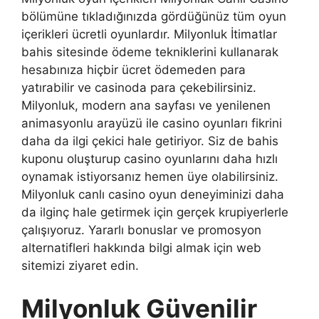
bölümüne tıkladığınızda gördüğünüz tüm oyun
içerikleri ücretli oyunlardır. Milyonluk İtimatlar
bahis sitesinde ödeme tekniklerini kullanarak
hesabınıza hiçbir ücret ödemeden para
yatırabilir ve casinoda para çekebilirsiniz.
Milyonluk, modern ana sayfası ve yenilenen
animasyonlu arayüzü ile casino oyunları fikrini
daha da ilgi çekici hale getiriyor. Siz de bahis
kuponu oluşturup casino oyunlarını daha hızlı
oynamak istiyorsanız hemen üye olabilirsiniz.
Milyonluk canlı casino oyun deneyiminizi daha
da ilginç hale getirmek için gerçek krupiyerlerle
çalışıyoruz. Yararlı bonuslar ve promosyon
alternatifleri hakkında bilgi almak için web
sitemizi ziyaret edin.
Milyonluk Güvenilir