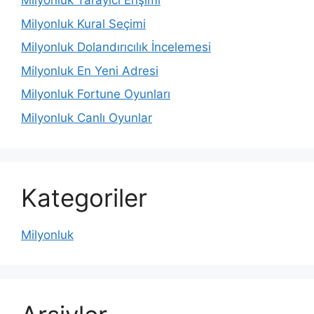
Milyonluk Tarayıcı Erişimi
Milyonluk Kural Seçimi
Milyonluk Dolandırıcılık İncelemesi
Milyonluk En Yeni Adresi
Milyonluk Fortune Oyunları
Milyonluk Canlı Oyunlar
Kategoriler
Milyonluk