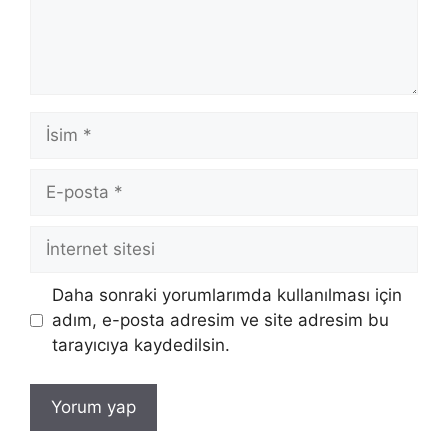
İsim
E-
posta
İnternet
sitesi
Daha sonraki yorumlarımda kullanılması için
adım, e-posta adresim ve site adresim bu
tarayıcıya kaydedilsin.