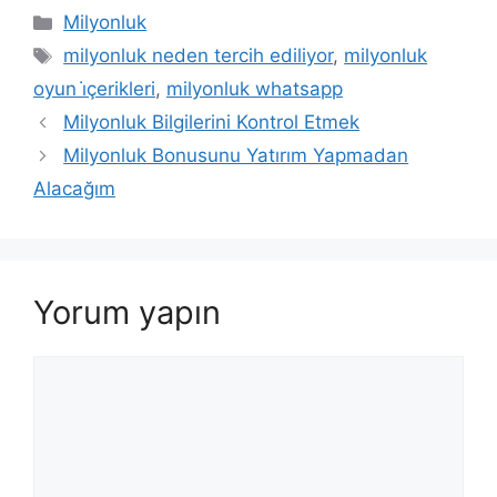
Kategoriler
Milyonluk
Etiketler
milyonluk neden tercih ediliyor
,
milyonluk
oyun i̇çerikleri
,
milyonluk whatsapp
Milyonluk Bilgilerini Kontrol Etmek
Milyonluk Bonusunu Yatırım Yapmadan
Alacağım
Yorum yapın
Yorum