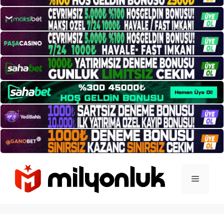
İçeriğe
atla
Menü