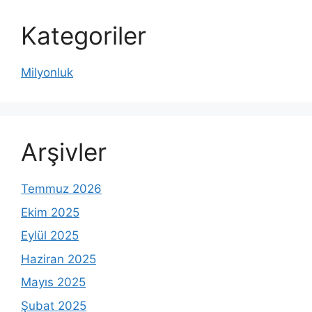
Kategoriler
Milyonluk
Arşivler
Temmuz 2026
Ekim 2025
Eylül 2025
Haziran 2025
Mayıs 2025
Şubat 2025