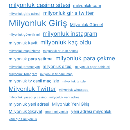
milyonluk casino sitesi
milyonluk com
milyonluk giris twitter
milyonluk giris adresi
Milyonluk Giriş
Milyonluk Güncel
milyonluk instagram
milyonluk güvenlir mi
milyonluk kaç oldu
milyonluk kayit
milyonluk maç izleme
milyonluk oturum açmak
milyonluk para çekme
milyonluk para yatirma
milyonluk sitesi
milyonluk promosyon
milyonluk spor bahisleri
Milyonluk Telegram
milyonluk tv canli maç
milyonluk tv canli maç izle
milyonluk tv izle
Milyonluk Twitter
milyonluk whatsapp
milyonluk yasadışı casino
milyonluk yeni adres
milyonluk yeni adresi
Milyonluk Yeni Giriş
Milyonluk Şikayet
yeni adresi milyonluk
mobil milyonluk
yeni giris milyonluk