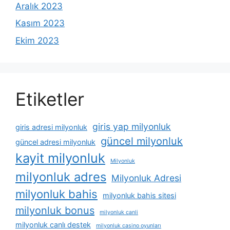
Aralık 2023
Kasım 2023
Ekim 2023
Etiketler
giris yap milyonluk
giris adresi milyonluk
güncel milyonluk
güncel adresi milyonluk
kayit milyonluk
Milyonluk
milyonluk adres
Milyonluk Adresi
milyonluk bahis
milyonluk bahis sitesi
milyonluk bonus
milyonluk canli
milyonluk canlı destek
milyonluk casino oyunları