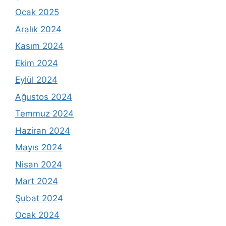
Ocak 2025
Aralık 2024
Kasım 2024
Ekim 2024
Eylül 2024
Ağustos 2024
Temmuz 2024
Haziran 2024
Mayıs 2024
Nisan 2024
Mart 2024
Şubat 2024
Ocak 2024