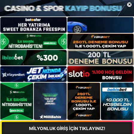
×
MİLYONLUK GİRİŞ İÇİN TIKLAYINIZ!