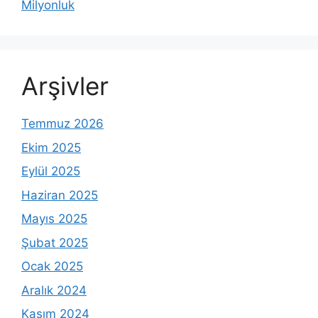
Milyonluk
Arşivler
Temmuz 2026
Ekim 2025
Eylül 2025
Haziran 2025
Mayıs 2025
Şubat 2025
Ocak 2025
Aralık 2024
Kasım 2024