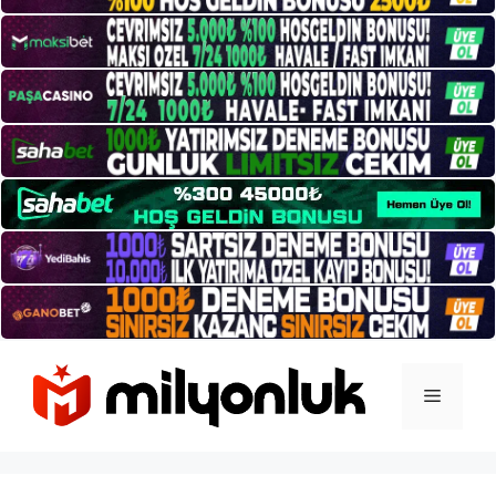
İçeriğe
atla
Menü