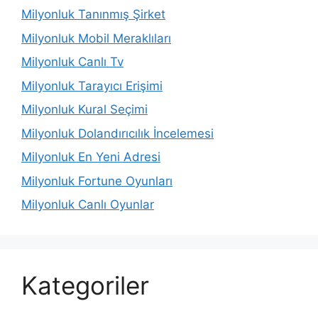
Milyonluk Tanınmış Şirket
Milyonluk Mobil Meraklıları
Milyonluk Canlı Tv
Milyonluk Tarayıcı Erişimi
Milyonluk Kural Seçimi
Milyonluk Dolandırıcılık İncelemesi
Milyonluk En Yeni Adresi
Milyonluk Fortune Oyunları
Milyonluk Canlı Oyunlar
Kategoriler