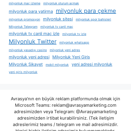
milyonluk maç izleme
milyonluk oturum açmak
milyonluk para çekme
milyonluk para yatirma
milyonluk sitesi
milyonluk promosyon
milyonluk spor bahisleri
Milyonluk Telegram
milyonluk tv canli maç
milyonluk tv canli maç izle
milyonluk tv izle
Milyonluk Twitter
milyonluk whatsapp
milyonluk yasadışı casino
milyonluk yeni adres
milyonluk yeni adresi
Milyonluk Yeni Giriş
Milyonluk Şikayet
yeni adresi milyonluk
mobil milyonluk
yeni giris milyonluk
Avrasya'nın en büyük reklam platformunda olmak için
Microsoft Teams:
reklam@avrasyamarketing.com
adresimizden veya Telegram: @Avrasyamarketing
adresimizden irtibat kurabilirsiniz. (Tek iletişim
adreslerimiz teams / telegram ve mail adresimizdir.
Harici hiçbir iletişim adresimiz bulunmamaktadır.