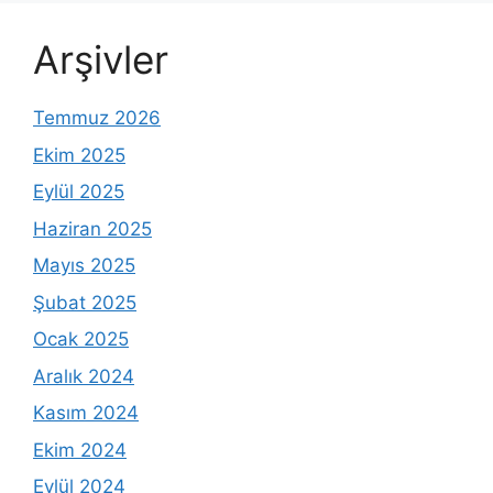
Arşivler
Temmuz 2026
Ekim 2025
Eylül 2025
Haziran 2025
Mayıs 2025
Şubat 2025
Ocak 2025
Aralık 2024
Kasım 2024
Ekim 2024
Eylül 2024