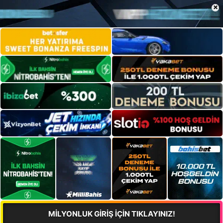
×
MİLYONLUK GİRİŞ İÇİN TIKLAYINIZ!