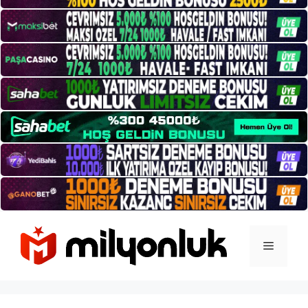
İçeriğe
atla
Menü