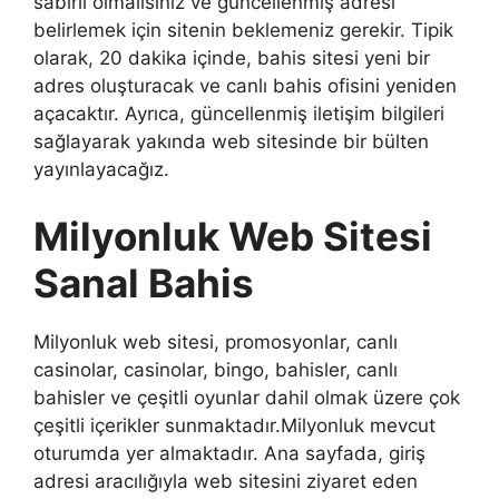
sabırlı olmalısınız ve güncellenmiş adresi
belirlemek için sitenin beklemeniz gerekir. Tipik
olarak, 20 dakika içinde, bahis sitesi yeni bir
adres oluşturacak ve canlı bahis ofisini yeniden
açacaktır. Ayrıca, güncellenmiş iletişim bilgileri
sağlayarak yakında web sitesinde bir bülten
yayınlayacağız.
Milyonluk Web Sitesi
Sanal Bahis
Milyonluk web sitesi, promosyonlar, canlı
casinolar, casinolar, bingo, bahisler, canlı
bahisler ve çeşitli oyunlar dahil olmak üzere çok
çeşitli içerikler sunmaktadır.Milyonluk mevcut
oturumda yer almaktadır. Ana sayfada, giriş
adresi aracılığıyla web sitesini ziyaret eden