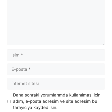
İsim
E-
posta
İnternet
sitesi
Daha sonraki yorumlarımda kullanılması için
adım, e-posta adresim ve site adresim bu
tarayıcıya kaydedilsin.