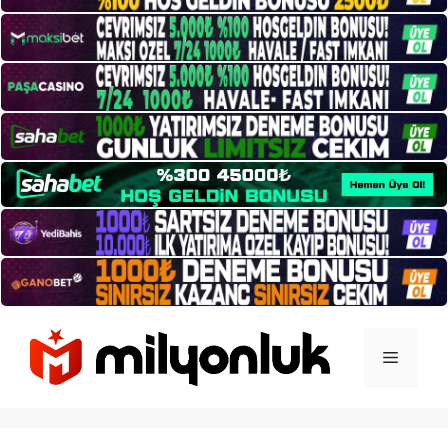
İçeriğe
atla
Menü