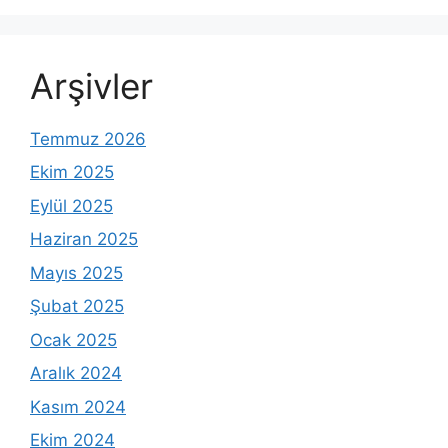
Arşivler
Temmuz 2026
Ekim 2025
Eylül 2025
Haziran 2025
Mayıs 2025
Şubat 2025
Ocak 2025
Aralık 2024
Kasım 2024
Ekim 2024