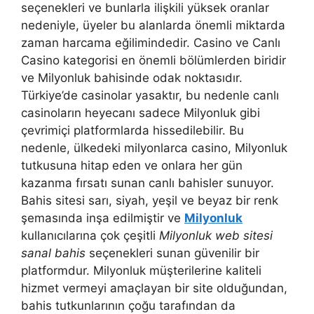
seçenekleri ve bunlarla ilişkili yüksek oranlar
nedeniyle, üyeler bu alanlarda önemli miktarda
zaman harcama eğilimindedir. Casino ve Canlı
Casino kategorisi en önemli bölümlerden biridir
ve Milyonluk bahisinde odak noktasıdır.
Türkiye’de casinolar yasaktır, bu nedenle canlı
casinoların heyecanı sadece Milyonluk gibi
çevrimiçi platformlarda hissedilebilir. Bu
nedenle, ülkedeki milyonlarca casino, Milyonluk
tutkusuna hitap eden ve onlara her gün
kazanma fırsatı sunan canlı bahisler sunuyor.
Bahis sitesi sarı, siyah, yeşil ve beyaz bir renk
şemasında inşa edilmiştir ve
Milyonluk
kullanıcılarına çok çeşitli
Milyonluk web sitesi
sanal bahis
seçenekleri sunan güvenilir bir
platformdur. Milyonluk müşterilerine kaliteli
hizmet vermeyi amaçlayan bir site olduğundan,
bahis tutkunlarının çoğu tarafından da