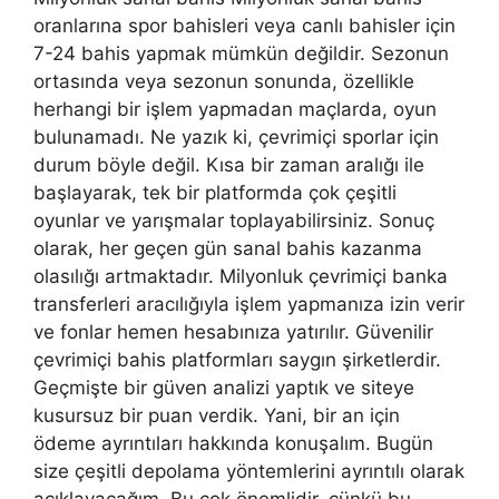
oranlarına spor bahisleri veya canlı bahisler için
7-24 bahis yapmak mümkün değildir. Sezonun
ortasında veya sezonun sonunda, özellikle
herhangi bir işlem yapmadan maçlarda, oyun
bulunamadı. Ne yazık ki, çevrimiçi sporlar için
durum böyle değil. Kısa bir zaman aralığı ile
başlayarak, tek bir platformda çok çeşitli
oyunlar ve yarışmalar toplayabilirsiniz. Sonuç
olarak, her geçen gün sanal bahis kazanma
olasılığı artmaktadır. Milyonluk çevrimiçi banka
transferleri aracılığıyla işlem yapmanıza izin verir
ve fonlar hemen hesabınıza yatırılır. Güvenilir
çevrimiçi bahis platformları saygın şirketlerdir.
Geçmişte bir güven analizi yaptık ve siteye
kusursuz bir puan verdik. Yani, bir an için
ödeme ayrıntıları hakkında konuşalım. Bugün
size çeşitli depolama yöntemlerini ayrıntılı olarak