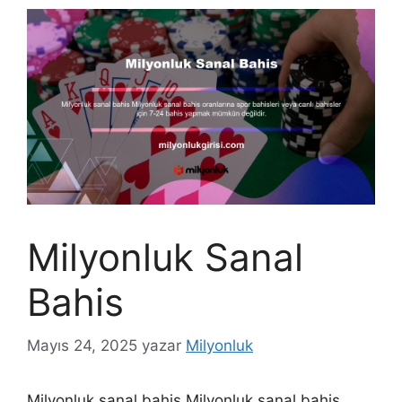
Milyonluk Sanal
Bahis
Mayıs 24, 2025
yazar
Milyonluk
Milyonluk sanal bahis Milyonluk sanal bahis