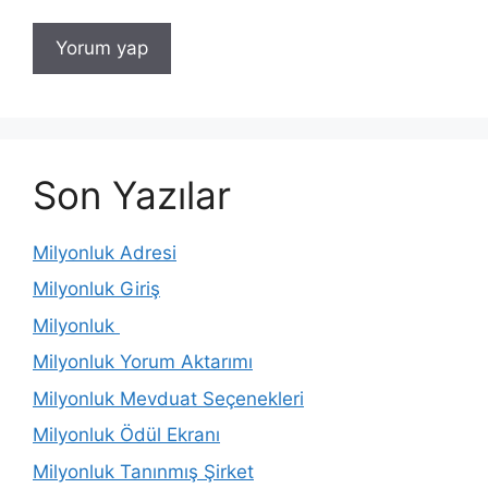
Son Yazılar
Milyonluk Adresi
Milyonluk Giriş
Milyonluk
Milyonluk Yorum Aktarımı
Milyonluk Mevduat Seçenekleri
Milyonluk Ödül Ekranı
Milyonluk Tanınmış Şirket