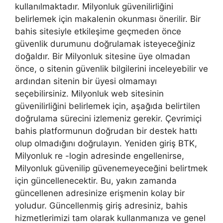
kullanılmaktadır. Milyonluk güvenilirliğini
belirlemek için makalenin okunması önerilir. Bir
bahis sitesiyle etkileşime geçmeden önce
güvenlik durumunu doğrulamak isteyeceğiniz
doğaldır. Bir Milyonluk sitesine üye olmadan
önce, o sitenin güvenlik bilgilerini inceleyebilir ve
ardından sitenin bir üyesi olmamayı
seçebilirsiniz. Milyonluk web sitesinin
güvenilirliğini belirlemek için, aşağıda belirtilen
doğrulama sürecini izlemeniz gerekir. Çevrimiçi
bahis platformunun doğrudan bir destek hattı
olup olmadığını doğrulayın. Yeniden giriş BTK,
Milyonluk re -login adresinde engellenirse,
Milyonluk güvenilip güvenemeyeceğini belirtmek
için güncellenecektir. Bu, yakın zamanda
güncellenen adresinize erişmenin kolay bir
yoludur. Güncellenmiş giriş adresiniz, bahis
hizmetlerimizi tam olarak kullanmanıza ve genel