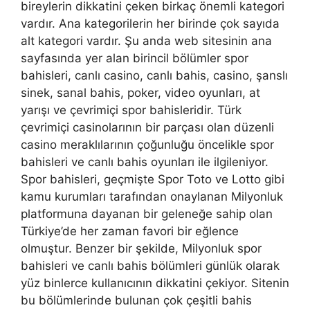
bireylerin dikkatini çeken birkaç önemli kategori
vardır. Ana kategorilerin her birinde çok sayıda
alt kategori vardır. Şu anda web sitesinin ana
sayfasında yer alan birincil bölümler spor
bahisleri, canlı casino, canlı bahis, casino, şanslı
sinek, sanal bahis, poker, video oyunları, at
yarışı ve çevrimiçi spor bahisleridir. Türk
çevrimiçi casinolarının bir parçası olan düzenli
casino meraklılarının çoğunluğu öncelikle spor
bahisleri ve canlı bahis oyunları ile ilgileniyor.
Spor bahisleri, geçmişte Spor Toto ve Lotto gibi
kamu kurumları tarafından onaylanan Milyonluk
platformuna dayanan bir geleneğe sahip olan
Türkiye’de her zaman favori bir eğlence
olmuştur. Benzer bir şekilde, Milyonluk spor
bahisleri ve canlı bahis bölümleri günlük olarak
yüz binlerce kullanıcının dikkatini çekiyor. Sitenin
bu bölümlerinde bulunan çok çeşitli bahis