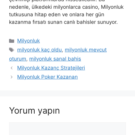
nedenle, ülkedeki milyonlarca casino, Milyonluk
tutkusuna hitap eden ve onlara her gün
kazanma fırsatı sunan canlı bahisler sunuyor.
Kategoriler
Milyonluk
Etiketler
milyonluk kaç oldu
,
milyonluk mevcut
oturum
,
milyonluk sanal bahis
Milyonluk Kazanç Stratejileri
Milyonluk Poker Kazanan
Yorum yapın
Yorum