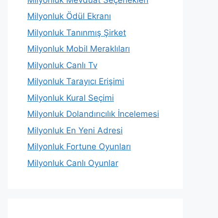
Milyonluk Ödül Ekranı
Milyonluk Tanınmış Şirket
Milyonluk Mobil Meraklıları
Milyonluk Canlı Tv
Milyonluk Tarayıcı Erişimi
Milyonluk Kural Seçimi
Milyonluk Dolandırıcılık İncelemesi
Milyonluk En Yeni Adresi
Milyonluk Fortune Oyunları
Milyonluk Canlı Oyunlar