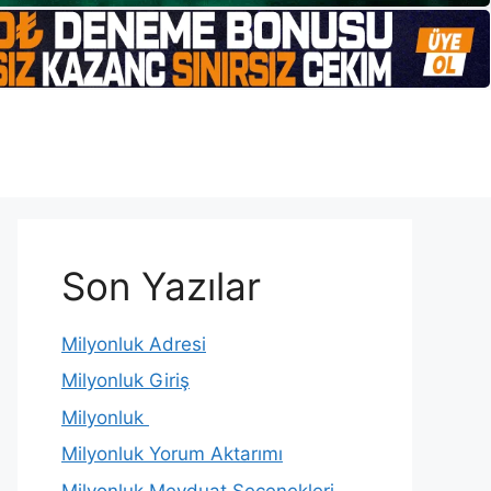
Son Yazılar
Milyonluk Adresi
Milyonluk Giriş
Milyonluk
Milyonluk Yorum Aktarımı
Milyonluk Mevduat Seçenekleri