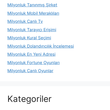
Milyonluk Tanınmış Şirket
Milyonluk Mobil Meraklıları
Milyonluk Canlı Tv
Milyonluk Tarayıcı Erişimi
Milyonluk Kural Seçimi
Milyonluk Dolandırıcılık İncelemesi
Milyonluk En Yeni Adresi
Milyonluk Fortune Oyunları
Milyonluk Canlı Oyunlar
Kategoriler