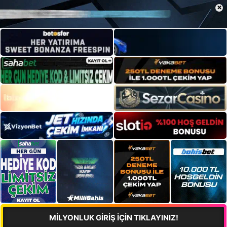
×
MİLYONLUK GİRİŞ İÇİN TIKLAYINIZ!