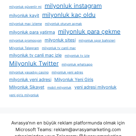
milyonluk instagram
milyonluk güvenlir mi
milyonluk kaç oldu
milyonluk kayit
milyonluk maç izleme
milyonluk oturum açmak
milyonluk para çekme
milyonluk para yatirma
milyonluk sitesi
milyonluk promosyon
milyonluk spor bahisleri
Milyonluk Telegram
milyonluk tv canli maç
milyonluk tv canli maç izle
milyonluk tv izle
Milyonluk Twitter
milyonluk whatsapp
milyonluk yasadışı casino
milyonluk yeni adres
milyonluk yeni adresi
Milyonluk Yeni Giriş
Milyonluk Şikayet
yeni adresi milyonluk
mobil milyonluk
yeni giris milyonluk
Avrasya'nın en büyük reklam platformunda olmak için
Microsoft Teams:
reklam@avrasyamarketing.com