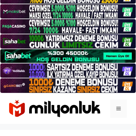
İçeriğe
atla
Menü