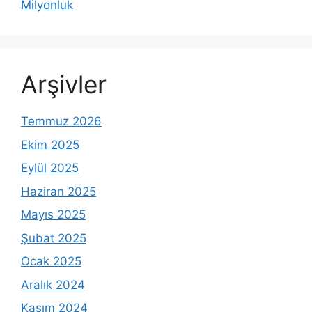
Milyonluk
Arşivler
Temmuz 2026
Ekim 2025
Eylül 2025
Haziran 2025
Mayıs 2025
Şubat 2025
Ocak 2025
Aralık 2024
Kasım 2024