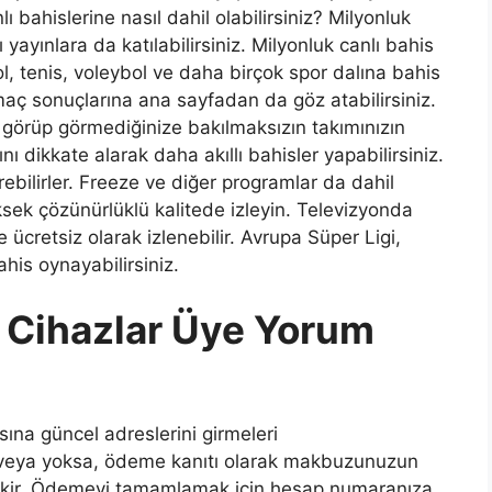
 bahislerine nasıl dahil olabilirsiniz? Milyonluk
 yayınlara da katılabilirsiniz. Milyonluk canlı bahis
ol, ​​tenis, voleybol ve daha birçok spor dalına bahis
aç sonuçlarına ana sayfadan da göz atabilirsiniz.
rt görüp görmediğinize bakılmaksızın takımınızın
ını dikkate alarak daha akıllı bahisler yapabilirsiniz.
rebilirler. Freeze ve diğer programlar da dahil
ksek çözünürlüklü kalitede izleyin. Televizyonda
ücretsiz olarak izlenebilir. Avrupa Süper Ligi,
bahis oynayabilirsiniz.
s Cihazlar Üye Yorum
ısına güncel adreslerini girmeleri
veya yoksa, ödeme kanıtı olarak makbuzunuzun
rekir. Ödemeyi tamamlamak için hesap numaranıza