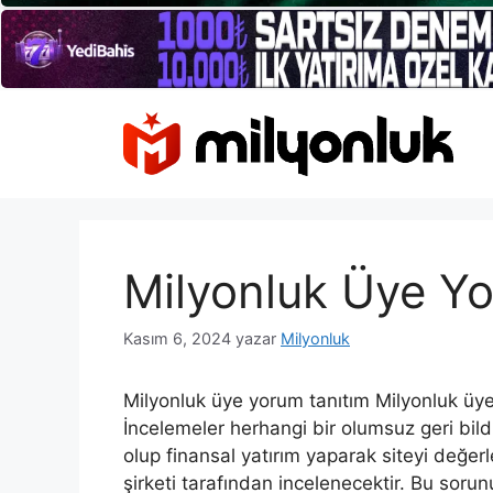
İçeriğe
atla
Milyonluk Üye Y
Kasım 6, 2024
yazar
Milyonluk
Milyonluk üye yorum tanıtım Milyonluk üye 
İncelemeler herhangi bir olumsuz geri bil
olup finansal yatırım yaparak siteyi değer
şirketi tarafından incelenecektir. Bu soru