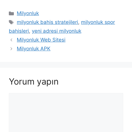
Kategoriler
Milyonluk
Etiketler
milyonluk bahis stratejileri
,
milyonluk spor
bahisleri
,
yeni adresi milyonluk
Milyonluk Web Sitesi
Milyonluk APK
Yorum yapın
Yorum