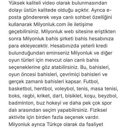
Yüksek kaliteli video olarak bulunmasından
dolayı üstün kalitede olduğu açıktır. Ayrıca e-
posta göndererek veya canlı sohbet özelliğini
kullanarak Milyonluk.com ile iletişime
geçebilirsiniz. Milyonluk web sitesine eriştikten
sonra Milyonluk bahis şirketi bahis hesabınıza
para ekleyecektir. Hesabınızda yeterli kredi
bulunduğundan eminseniz Milyonluk ve diğer
oyun türleri için mevcut olan canlı bahis
seçeneklerine göz atabilirsiniz. Bu, bahisleri,
oyun öncesi bahisleri, çevrimiçi bahisleri ve
gerçek zamanlı bahisleri kapsar. Futbol, ​​
basketbol, ​​hentbol, ​​voleybol, tenis, masa tenisi,
boks, ragbi, kriket, dart, bisiklet, koşu, beyzbol,
badminton, buz hokeyi ve daha pek çok spor
dalı arasından seçim yapabilirsiniz. Fiziksel
aktivite için birden fazla seçenek vardır.
Milyonluk ayrıca Türkçe olarak da faaliyet