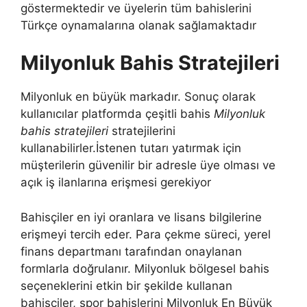
göstermektedir ve üyelerin tüm bahislerini
Türkçe oynamalarına olanak sağlamaktadır
Milyonluk Bahis Stratejileri
Milyonluk en büyük markadır. Sonuç olarak
kullanıcılar platformda çeşitli bahis
Milyonluk
bahis stratejileri
stratejilerini
kullanabilirler.İstenen tutarı yatırmak için
müşterilerin güvenilir bir adresle üye olması ve
açık iş ilanlarına erişmesi gerekiyor
Bahisçiler en iyi oranlara ve lisans bilgilerine
erişmeyi tercih eder. Para çekme süreci, yerel
finans departmanı tarafından onaylanan
formlarla doğrulanır. Milyonluk bölgesel bahis
seçeneklerini etkin bir şekilde kullanan
bahisçiler, spor bahislerini Milyonluk En Büyük