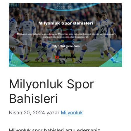
Milyonluk Spor
Bahisleri
Nisan 20, 2024
yazar
Milyonluk
Milyonluk spor bahisleri arzu ederseniz